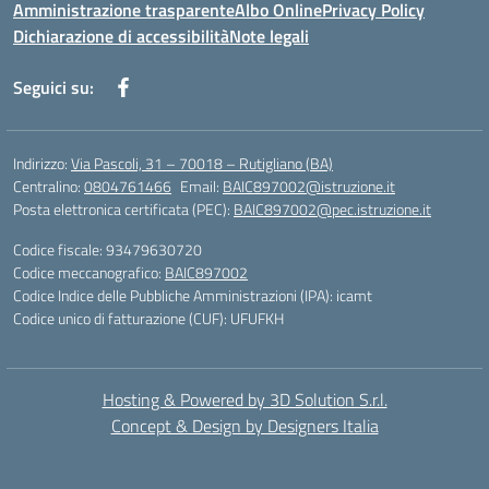
Amministrazione trasparente
Albo Online
Privacy Policy
Dichiarazione di accessibilità
Note legali
Seguici su:
Indirizzo:
Via Pascoli, 31 – 70018 – Rutigliano (BA)
Centralino:
0804761466
Email:
BAIC897002@istruzione.it
Posta elettronica certificata (PEC):
BAIC897002@pec.istruzione.it
Codice fiscale: 93479630720
Codice meccanografico:
BAIC897002
Codice Indice delle Pubbliche Amministrazioni (IPA): icamt
Codice unico di fatturazione (CUF): UFUFKH
Hosting & Powered by 3D Solution S.r.l.
Concept & Design by Designers Italia