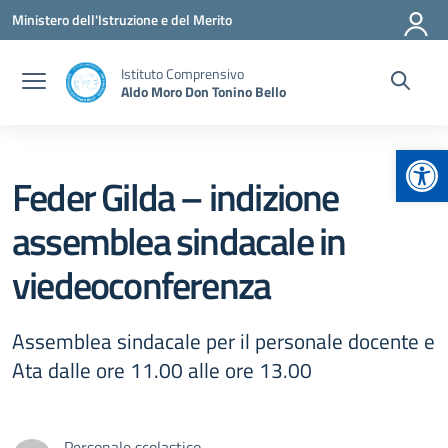
Vai ai contenuti
Vai al menu di navigazione
Vai al footer
Ministero dell'Istruzione e del Merito
Istituto Comprensivo
Aldo Moro Don Tonino Bello
Apr
Feder Gilda – indizione
assemblea sindacale in
viedeoconferenza
Assemblea sindacale per il personale docente e
Ata dalle ore 11.00 alle ore 13.00
Personale scolastico