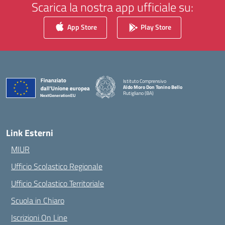
Scarica la nostra app ufficiale su:
App Store
Play Store
Istituto Comprensivo
Aldo Moro Don Tonino Bello
Rutigliano (BA)
— Visita la pagina iniziale della scuola
Link Esterni
MIUR
Ufficio Scolastico Regionale
Ufficio Scolastico Territoriale
Scuola in Chiaro
Iscrizioni On Line