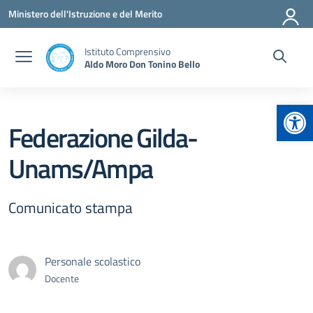
Vai ai contenuti
Vai al menu di navigazione
Vai al footer
Ministero dell'Istruzione e del Merito
Istituto Comprensivo
Aldo Moro Don Tonino Bello
Apr
Federazione Gilda-
Unams/Ampa
Comunicato stampa
Personale scolastico
Docente