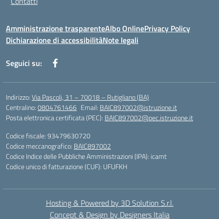
Contatti
Amministrazione trasparente
Albo Online
Privacy Policy
Dichiarazione di accessibilità
Note legali
Seguici su:
Indirizzo:
Via Pascoli, 31 – 70018 – Rutigliano (BA)
Centralino:
0804761466
Email:
BAIC897002@istruzione.it
Posta elettronica certificata (PEC):
BAIC897002@pec.istruzione.it
Codice fiscale: 93479630720
Codice meccanografico:
BAIC897002
Codice Indice delle Pubbliche Amministrazioni (IPA): icamt
Codice unico di fatturazione (CUF): UFUFKH
Hosting & Powered by 3D Solution S.r.l.
Concept & Design by Designers Italia