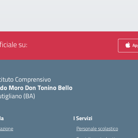
iciale su:
App
tituto Comprensivo
ldo Moro Don Tonino Bello
tigliano (BA)
Visita la pagina iniziale della scuola
la
I Servizi
azione
Personale scolastico