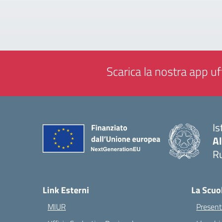
Scarica la nostra app uff
Is
A
Ru
— 
Link Esterni
La Scuo
MIUR
Present