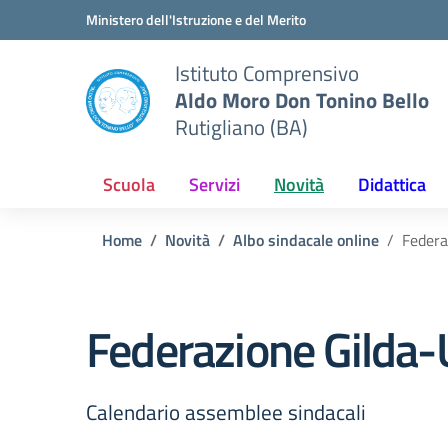
Vai ai contenuti
Vai al menu di navigazione
Vai al footer
Ministero dell'Istruzione e del Merito
Istituto Comprensivo
Aldo Moro Don Tonino Bello
Rutigliano (BA)
Scuola
Servizi
Novità
Didattica
Home
Novità
Albo sindacale online
Federa
Federazione Gilda
Calendario assemblee sindacali