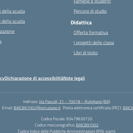
Famiglie e studenti
 della scuola
Percorsi di studio
 della scuola
Didattica
zazione
Offerta formativa
a
I progetti delle classi
Libri di testo
icy
Dichiarazione di accessibilità
Note legali
Indirizzo:
Via Pascoli, 31 – 70018 – Rutigliano (BA)
Email:
BAIC897002@istruzione.it
Posta elettronica certificata (PEC):
BAIC8
Codice fiscale: 93479630720
Codice meccanografico:
BAIC897002
Codice Indice delle Pubbliche Amministrazioni (IPA): icamt