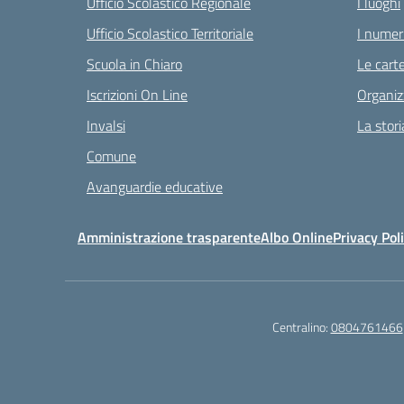
Ufficio Scolastico Regionale
I luoghi
Ufficio Scolastico Territoriale
I numeri
Scuola in Chiaro
Le carte
Iscrizioni On Line
Organiz
Invalsi
La stori
Comune
Avanguardie educative
Amministrazione trasparente
Albo Online
Privacy Pol
Centralino:
0804761466