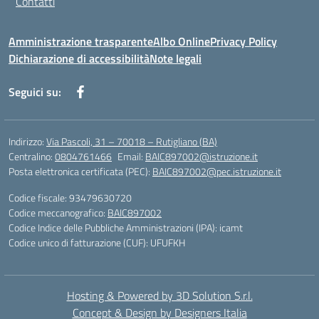
Contatti
Amministrazione trasparente
Albo Online
Privacy Policy
Dichiarazione di accessibilità
Note legali
Seguici su:
Indirizzo:
Via Pascoli, 31 – 70018 – Rutigliano (BA)
Centralino:
0804761466
Email:
BAIC897002@istruzione.it
Posta elettronica certificata (PEC):
BAIC897002@pec.istruzione.it
Codice fiscale: 93479630720
Codice meccanografico:
BAIC897002
Codice Indice delle Pubbliche Amministrazioni (IPA): icamt
Codice unico di fatturazione (CUF): UFUFKH
Hosting & Powered by 3D Solution S.r.l.
Concept & Design by Designers Italia