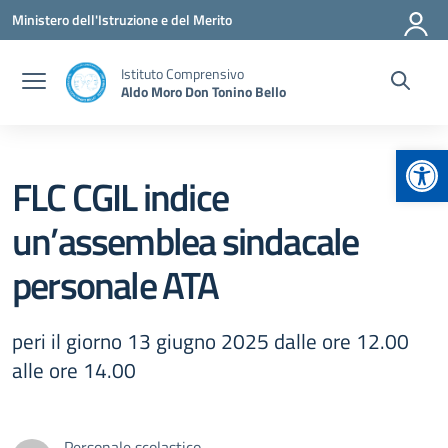
Vai ai contenuti
Vai al menu di navigazione
Vai al footer
Ministero dell'Istruzione e del Merito
Istituto Comprensivo
Aldo Moro Don Tonino Bello
Apr
FLC CGIL indice
un’assemblea sindacale
personale ATA
peri il giorno 13 giugno 2025 dalle ore 12.00
alle ore 14.00
Personale scolastico