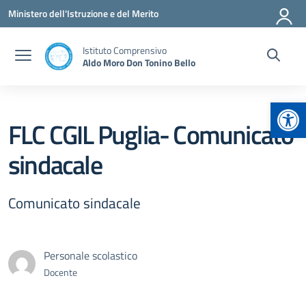
Vai ai contenuti
Vai al menu di navigazione
Vai al footer
Ministero dell'Istruzione e del Merito
Istituto Comprensivo
Aldo Moro Don Tonino Bello
Apr
FLC CGIL Puglia- Comunicato
sindacale
Comunicato sindacale
Personale scolastico
Docente