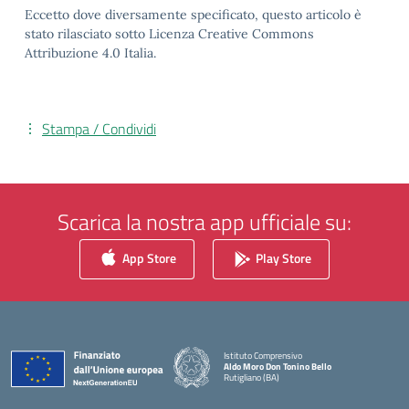
Eccetto dove diversamente specificato, questo articolo è
stato rilasciato sotto Licenza Creative Commons
Attribuzione 4.0 Italia.
Stampa / Condividi
Scarica la nostra app ufficiale su:
App Store
Play Store
Istituto Comprensivo
Aldo Moro Don Tonino Bello
Rutigliano (BA)
— Visita la pagina iniziale della scuola