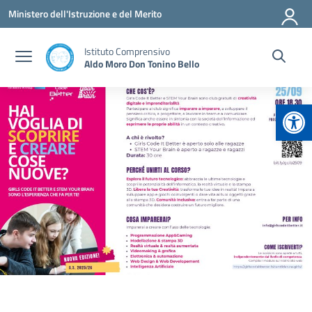
Vai ai contenuti
Vai al menu di navigazione
Vai al footer
Ministero dell'Istruzione e del Merito
Istituto Comprensivo
Aldo Moro Don Tonino Bello
Apr