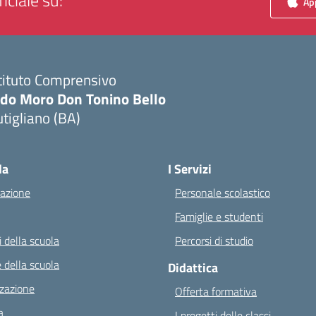
iciale su:
App
tituto Comprensivo
ldo Moro Don Tonino Bello
tigliano (BA)
Visita la pagina iniziale della scuola
la
I Servizi
azione
Personale scolastico
Famiglie e studenti
 della scuola
Percorsi di studio
 della scuola
Didattica
zazione
Offerta formativa
a
I progetti delle classi