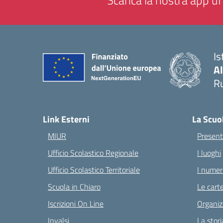
Scarica la nostra app uff
Is
A
Ru
— 
Link Esterni
La Scuo
MIUR
Present
Ufficio Scolastico Regionale
I luoghi
Ufficio Scolastico Territoriale
I numeri
Scuola in Chiaro
Le carte
Iscrizioni On Line
Organiz
Invalsi
La stori