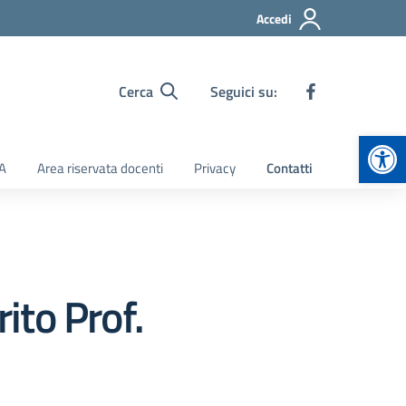
Accedi
Cerca
Seguici su:
Apr
TA
Area riservata docenti
Privacy
Contatti
ito Prof.