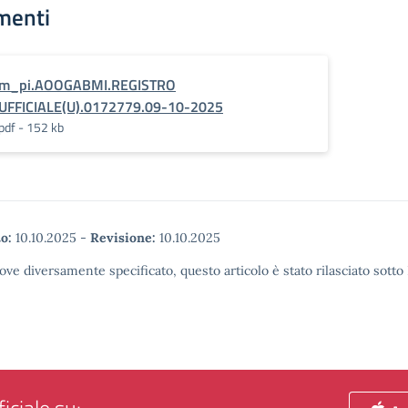
menti
m_pi.AOOGABMI.REGISTRO
UFFICIALE(U).0172779.09-10-2025
pdf - 152 kb
o:
10.10.2025
-
Revisione:
10.10.2025
ove diversamente specificato, questo articolo è stato rilasciato sott