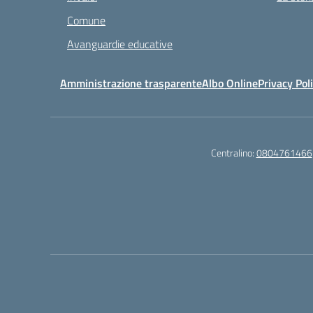
Comune
Avanguardie educative
Amministrazione trasparente
Albo Online
Privacy Pol
Centralino:
0804761466