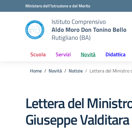
Vai ai contenuti
Vai al menu di navigazione
Vai al footer
Ministero dell'Istruzione e del Merito
Istituto Comprensivo
Aldo Moro Don Tonino Bello
Rutigliano (BA)
Scuola
Servizi
Novità
Didattica
Home
Novità
Notizie
Lettera del Ministro d
Lettera del Ministro
Giuseppe Valditara