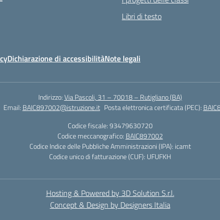
Libri di testo
icy
Dichiarazione di accessibilità
Note legali
Indirizzo:
Via Pascoli, 31 – 70018 – Rutigliano (BA)
Email:
BAIC897002@istruzione.it
Posta elettronica certificata (PEC):
BAIC8
Codice fiscale: 93479630720
Codice meccanografico:
BAIC897002
Codice Indice delle Pubbliche Amministrazioni (IPA): icamt
Codice unico di fatturazione (CUF): UFUFKH
Hosting & Powered by 3D Solution S.r.l.
Concept & Design by Designers Italia