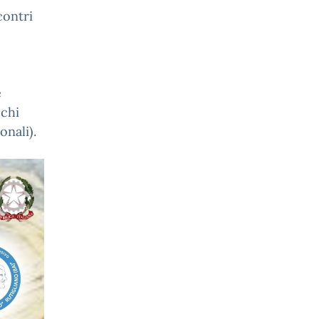
contri
o
e
cchi
onali).