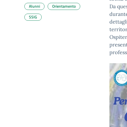
Alunni
Orientamento
​Da que
durante
SSIG
dettagl
territor
Ospiter
present
professi