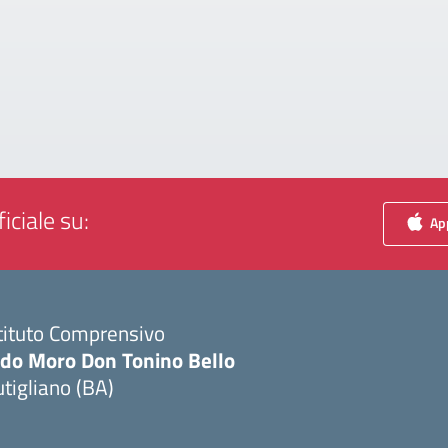
iciale su:
App
tituto Comprensivo
ldo Moro Don Tonino Bello
tigliano (BA)
Visita la pagina iniziale della scuola