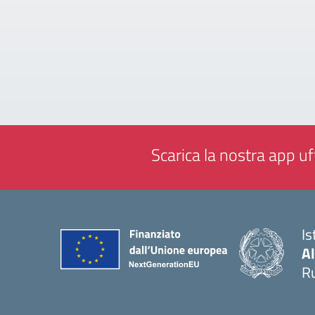
Scarica la nostra app uff
Is
A
Ru
— 