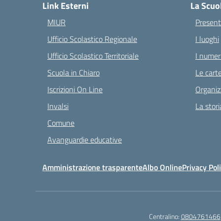
Link Esterni
La Scuo
MIUR
Present
Ufficio Scolastico Regionale
I luoghi
Ufficio Scolastico Territoriale
I numeri
Scuola in Chiaro
Le carte
Iscrizioni On Line
Organiz
Invalsi
La stori
Comune
Avanguardie educative
Amministrazione trasparente
Albo Online
Privacy Pol
Centralino:
0804761466