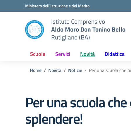
Vai ai contenuti
Vai al menu di navigazione
Vai al footer
Ministero dell'Istruzione e del Merito
Istituto Comprensivo
Aldo Moro Don Tonino Bello
Rutigliano (BA)
Scuola
Servizi
Novità
Didattica
Home
Novità
Notizie
Per una scuola che or
Per una scuola che 
splendere!