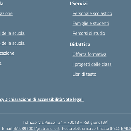
la
I Servizi
azione
Personale scolastico
Famiglie e studenti
 della scuola
Percorsi di studio
 della scuola
Didattica
zazione
Offerta formativa
a
I progetti delle classi
Libri di testo
icy
Dichiarazione di accessibilità
Note legali
Indirizzo:
Via Pascoli, 31 – 70018 – Rutigliano (BA)
Email:
BAIC897002@istruzione.it
Posta elettronica certificata (PEC):
BAIC8