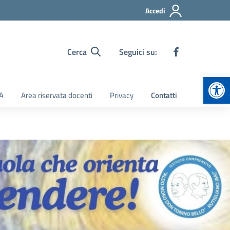
Accedi
Cerca
Seguici su:
Apr
TA
Area riservata docenti
Privacy
Contatti