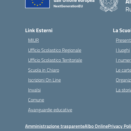
A
Ru
— 
Link Esterni
La Scuo
MIUR
Present
Ufficio Scolastico Regionale
I luoghi
Ufficio Scolastico Territoriale
I numeri
Scuola in Chiaro
Le carte
Iscrizioni On Line
Organiz
Invalsi
La stori
Comune
Avanguardie educative
Amministrazione trasparente
Albo Online
Privacy Pol