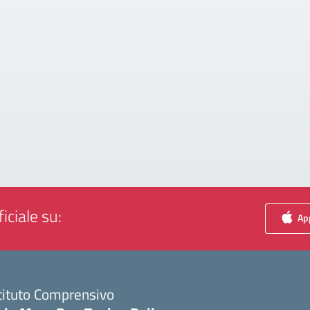
iciale su:
App
tituto Comprensivo