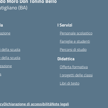
ldo Moro Don Tonino Bello
tigliano (BA)
Visita la pagina iniziale della scuola
la
I Servizi
azione
Personale scolastico
Famiglie e studenti
 della scuola
Percorsi di studio
 della scuola
Didattica
zazione
Offerta formativa
a
I progetti delle classi
Libri di testo
icy
Dichiarazione di accessibilità
Note legali