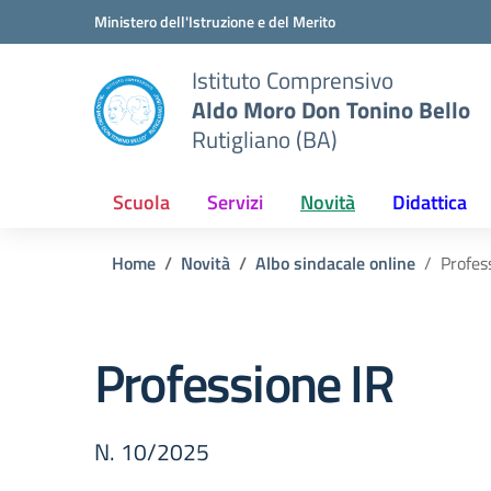
Vai ai contenuti
Vai al menu di navigazione
Vai al footer
Ministero dell'Istruzione e del Merito
Istituto Comprensivo
Aldo Moro Don Tonino Bello
Rutigliano (BA)
Scuola
Servizi
Novità
Didattica
Home
Novità
Albo sindacale online
Profes
Professione IR
N. 10/2025