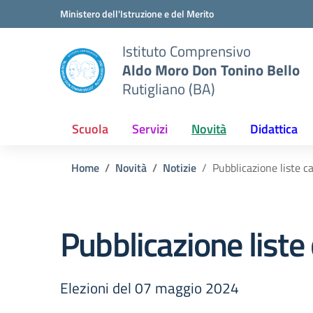
Vai ai contenuti
Vai al menu di navigazione
Vai al footer
Ministero dell'Istruzione e del Merito
Istituto Comprensivo
Aldo Moro Don Tonino Bello
Rutigliano (BA)
Scuola
Servizi
Novità
Didattica
Home
Novità
Notizie
Pubblicazione liste c
Pubblicazione liste 
Elezioni del 07 maggio 2024