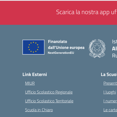
Scarica la nostra app uff
Is
A
Ru
— 
Link Esterni
La Scuo
MIUR
Present
Ufficio Scolastico Regionale
I luoghi
Ufficio Scolastico Territoriale
I numeri
Scuola in Chiaro
Le carte