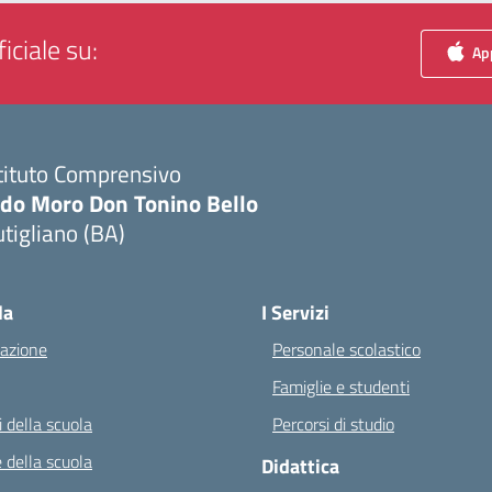
iciale su:
App
tituto Comprensivo
ldo Moro Don Tonino Bello
tigliano (BA)
Visita la pagina iniziale della scuola
la
I Servizi
azione
Personale scolastico
Famiglie e studenti
 della scuola
Percorsi di studio
 della scuola
Didattica