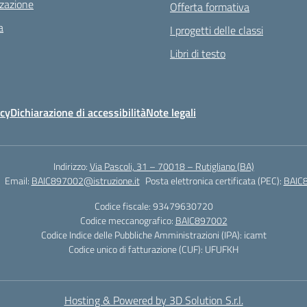
zazione
Offerta formativa
a
I progetti delle classi
Libri di testo
icy
Dichiarazione di accessibilità
Note legali
Indirizzo:
Via Pascoli, 31 – 70018 – Rutigliano (BA)
Email:
BAIC897002@istruzione.it
Posta elettronica certificata (PEC):
BAIC8
Codice fiscale: 93479630720
Codice meccanografico:
BAIC897002
Codice Indice delle Pubbliche Amministrazioni (IPA): icamt
Codice unico di fatturazione (CUF): UFUFKH
Hosting & Powered by 3D Solution S.r.l.