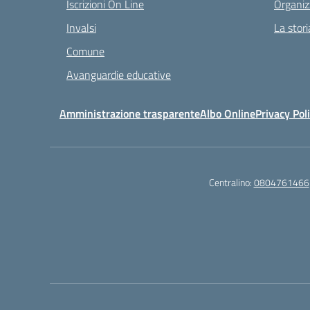
Iscrizioni On Line
Organiz
Invalsi
La stori
Comune
Avanguardie educative
Amministrazione trasparente
Albo Online
Privacy Pol
Centralino:
0804761466