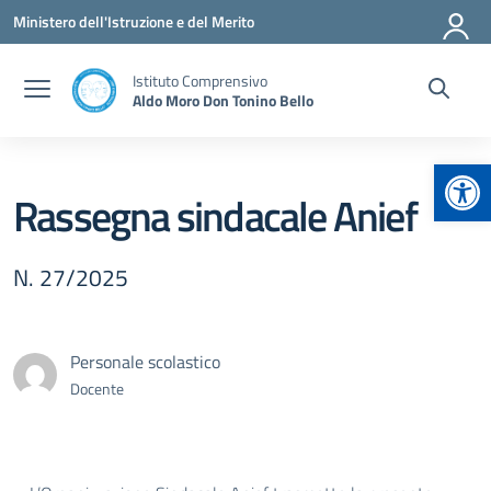
Vai ai contenuti
Vai al menu di navigazione
Vai al footer
Ministero dell'Istruzione e del Merito
Istituto Comprensivo
Aldo Moro Don Tonino Bello
Apr
Rassegna sindacale Anief
N. 27/2025
Personale scolastico
Docente