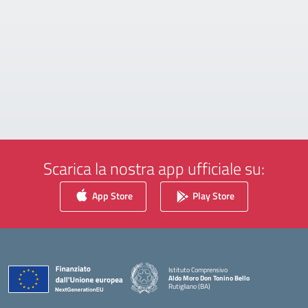
Scarica la nostra app ufficiale su:
App Store
Play Store
Istituto Comprensivo
Aldo Moro Don Tonino Bello
Rutigliano (BA)
— Visita la pagina iniziale della scuola