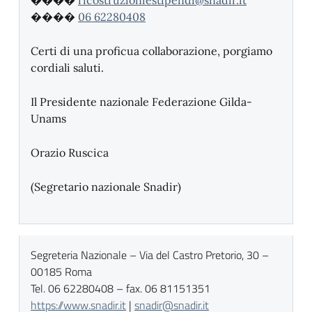
����
ricostruzioniestipendi@snadir.
it
����
06 62280408
Certi di una proficua collaborazione, porgiamo
cordiali saluti.
Il Presidente nazionale Federazione Gilda-
Unams
Orazio Ruscica
(Segretario nazionale Snadir)
Segreteria Nazionale – Via del Castro Pretorio, 30 –
00185 Roma
Tel. 06 62280408 – fax. 06 81151351
https://www.snadir.it
|
snadir@snadir.it