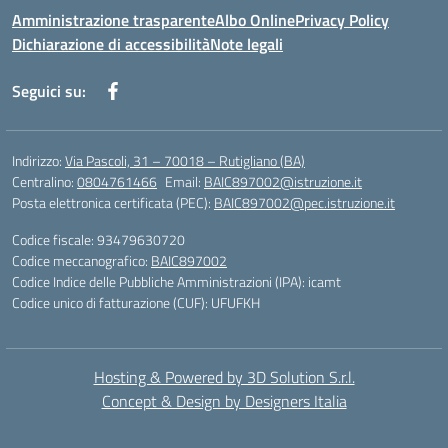
Amministrazione trasparente
Albo Online
Privacy Policy
Dichiarazione di accessibilità
Note legali
Seguici su:
Indirizzo:
Via Pascoli, 31 – 70018 – Rutigliano (BA)
Centralino:
0804761466
Email:
BAIC897002@istruzione.it
Posta elettronica certificata (PEC):
BAIC897002@pec.istruzione.it
Codice fiscale: 93479630720
Codice meccanografico:
BAIC897002
Codice Indice delle Pubbliche Amministrazioni (IPA): icamt
Codice unico di fatturazione (CUF): UFUFKH
Hosting & Powered by 3D Solution S.r.l.
Concept & Design by Designers Italia