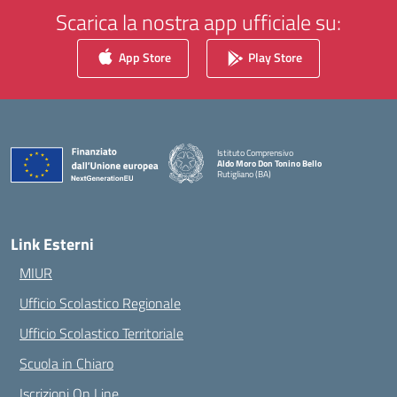
Scarica la nostra app ufficiale su:
App Store
Play Store
Istituto Comprensivo
Aldo Moro Don Tonino Bello
Rutigliano (BA)
— Visita la pagina iniziale della scuola
Link Esterni
MIUR
Ufficio Scolastico Regionale
Ufficio Scolastico Territoriale
Scuola in Chiaro
Iscrizioni On Line