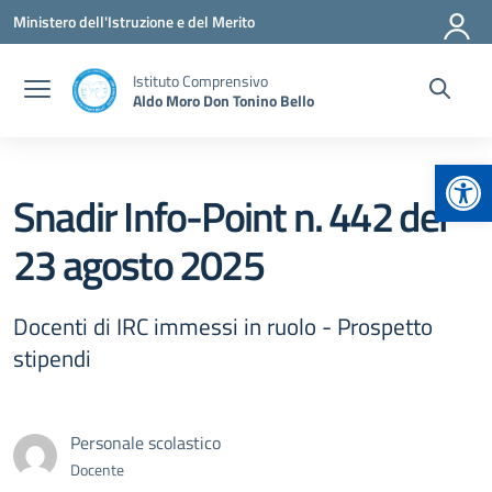
Vai ai contenuti
Vai al menu di navigazione
Vai al footer
Ministero dell'Istruzione e del Merito
Istituto Comprensivo
Aldo Moro Don Tonino Bello
Apr
Snadir Info-Point n. 442 del
23 agosto 2025
Docenti di IRC immessi in ruolo - Prospetto
stipendi
Personale scolastico
Docente