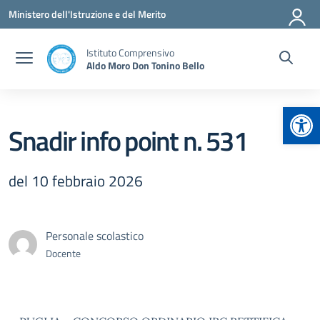
Vai ai contenuti
Vai al menu di navigazione
Vai al footer
Ministero dell'Istruzione e del Merito
Istituto Comprensivo
Aldo Moro Don Tonino Bello
Apr
Snadir info point n. 531
del 10 febbraio 2026
Personale scolastico
Docente