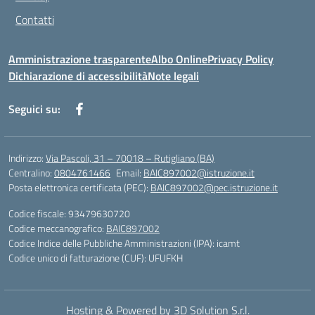
Contatti
Amministrazione trasparente
Albo Online
Privacy Policy
Dichiarazione di accessibilità
Note legali
Seguici su:
Indirizzo:
Via Pascoli, 31 – 70018 – Rutigliano (BA)
Centralino:
0804761466
Email:
BAIC897002@istruzione.it
Posta elettronica certificata (PEC):
BAIC897002@pec.istruzione.it
Codice fiscale: 93479630720
Codice meccanografico:
BAIC897002
Codice Indice delle Pubbliche Amministrazioni (IPA): icamt
Codice unico di fatturazione (CUF): UFUFKH
Hosting & Powered by 3D Solution S.r.l.