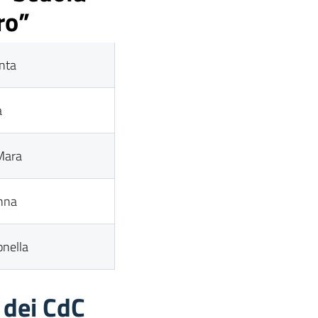
ro”
anta
a
Mara
Anna
onella
 dei CdC