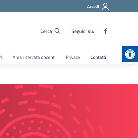
Accedi
Cerca
Seguici su:
Apr
TA
Area riservata docenti
Privacy
Contatti