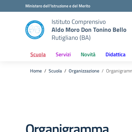
Vai ai contenuti
Vai al menu di navigazione
Vai al footer
Ministero dell'Istruzione e del Merito
Istituto Comprensivo
Aldo Moro Don Tonino Bello
Rutigliano (BA)
Scuola
Servizi
Novità
Didattica
Home
Scuola
Organizzazione
Organigram
Organigramma