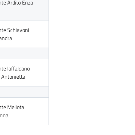
te Ardito Enza
te Schiavoni
andra
te Iaffaldano
 Antonietta
te Meliota
anna