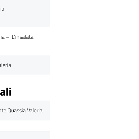
ia
ia – L’insalata
leria
ali
te Quassia Valeria