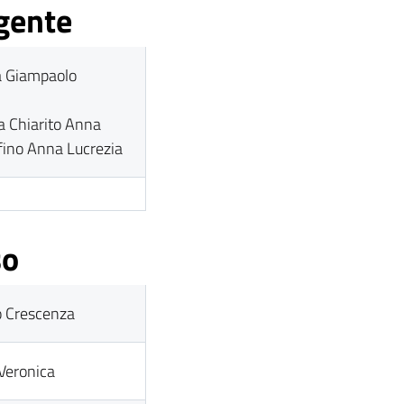
igente
a Giampaolo
a Chiarito Anna
fino Anna Lucrezia
so
 Crescenza
Veronica