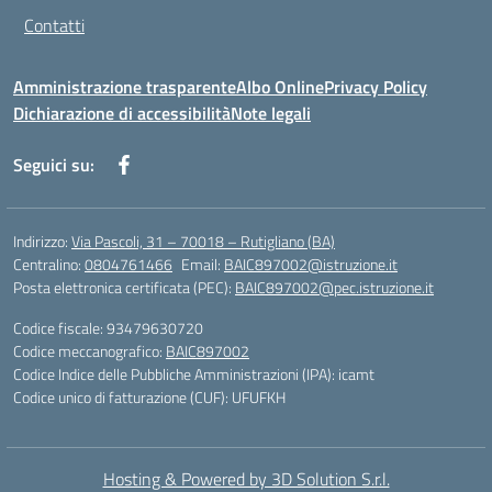
Contatti
Amministrazione trasparente
Albo Online
Privacy Policy
Dichiarazione di accessibilità
Note legali
Seguici su:
Indirizzo:
Via Pascoli, 31 – 70018 – Rutigliano (BA)
Centralino:
0804761466
Email:
BAIC897002@istruzione.it
Posta elettronica certificata (PEC):
BAIC897002@pec.istruzione.it
Codice fiscale: 93479630720
Codice meccanografico:
BAIC897002
Codice Indice delle Pubbliche Amministrazioni (IPA): icamt
Codice unico di fatturazione (CUF): UFUFKH
Hosting & Powered by 3D Solution S.r.l.