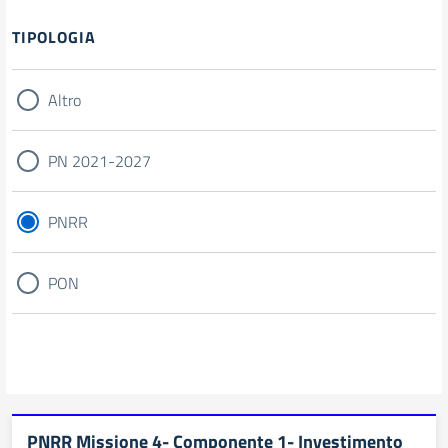
Filtri
TIPOLOGIA
Altro
PN 2021-2027
PNRR
PON
PNRR Missione 4- Componente 1- Investimento