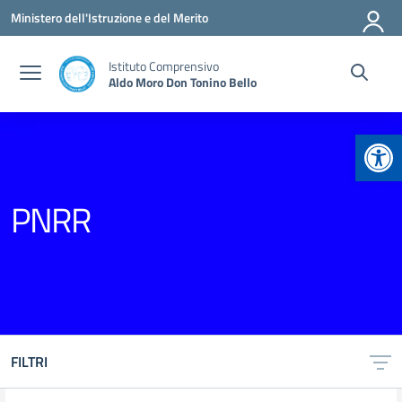
Vai ai contenuti
Vai al menu di navigazione
Vai al footer
Ministero dell'Istruzione e del Merito
Istituto Comprensivo
Aldo Moro Don Tonino Bello
Apr
PNRR
FILTRI