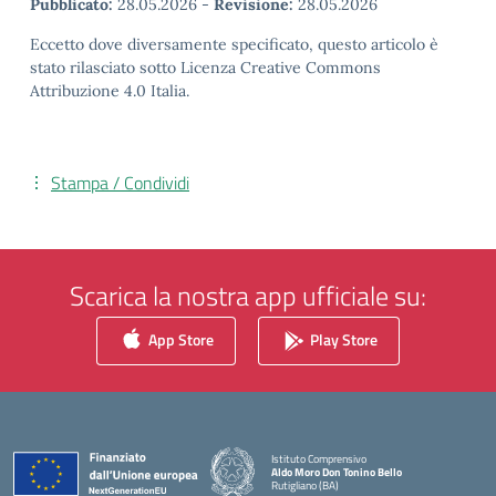
Pubblicato:
28.05.2026
-
Revisione:
28.05.2026
Eccetto dove diversamente specificato, questo articolo è
stato rilasciato sotto Licenza Creative Commons
Attribuzione 4.0 Italia.
Stampa / Condividi
Scarica la nostra app ufficiale su:
App Store
Play Store
Istituto Comprensivo
Aldo Moro Don Tonino Bello
Rutigliano (BA)