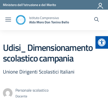
Vai ai contenuti
Vai al menu di navigazione
Vai al footer
Ministero dell'Istruzione e del Merito
Istituto Comprensivo
Aldo Moro Don Tonino Bello
Apr
Udisi_ Dimensionamento
scolastico campania
Unione Dirigenti Scolastici Italiani
Personale scolastico
Docente