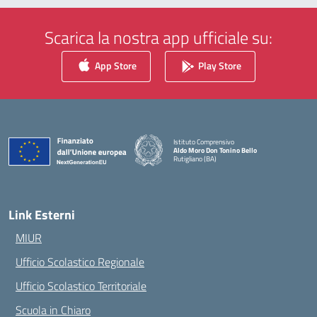
Scarica la nostra app ufficiale su:
App Store
Play Store
Istituto Comprensivo
Aldo Moro Don Tonino Bello
Rutigliano (BA)
— Visita la pagina iniziale della scuola
Link Esterni
MIUR
Ufficio Scolastico Regionale
Ufficio Scolastico Territoriale
Scuola in Chiaro