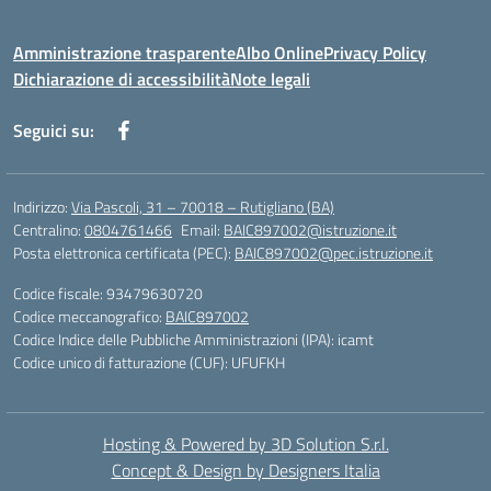
Amministrazione trasparente
Albo Online
Privacy Policy
Dichiarazione di accessibilità
Note legali
Seguici su:
Indirizzo:
Via Pascoli, 31 – 70018 – Rutigliano (BA)
Centralino:
0804761466
Email:
BAIC897002@istruzione.it
Posta elettronica certificata (PEC):
BAIC897002@pec.istruzione.it
Codice fiscale: 93479630720
Codice meccanografico:
BAIC897002
Codice Indice delle Pubbliche Amministrazioni (IPA): icamt
Codice unico di fatturazione (CUF): UFUFKH
Hosting & Powered by 3D Solution S.r.l.
Concept & Design by Designers Italia