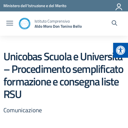
Vai ai contenuti
Vai al menu di navigazione
Vai al footer
Ministero dell'Istruzione e del Merito
Istituto Comprensivo
Aldo Moro Don Tonino Bello
Apr
Unicobas Scuola e Università
– Procedimento semplificato
formazione e consegna liste
RSU
Comunicazione