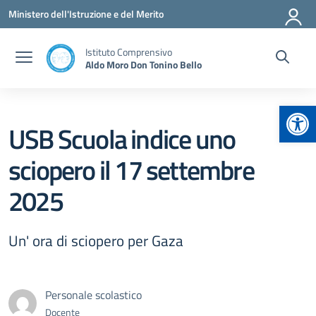
Vai ai contenuti
Vai al menu di navigazione
Vai al footer
Ministero dell'Istruzione e del Merito
Istituto Comprensivo
Aldo Moro Don Tonino Bello
Apr
USB Scuola indice uno
sciopero il 17 settembre
2025
Un' ora di sciopero per Gaza
Personale scolastico
Docente