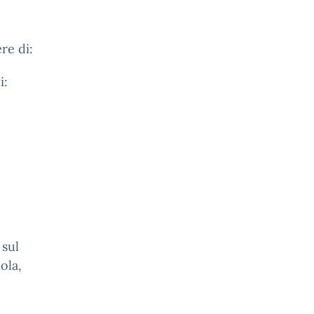
re di:
i:
 sul
ola
,