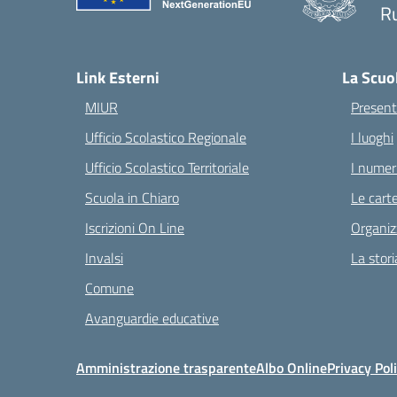
Ru
— 
Link Esterni
La Scuo
MIUR
Present
Ufficio Scolastico Regionale
I luoghi
Ufficio Scolastico Territoriale
I numeri
Scuola in Chiaro
Le carte
Iscrizioni On Line
Organiz
Invalsi
La stori
Comune
Avanguardie educative
Amministrazione trasparente
Albo Online
Privacy Pol