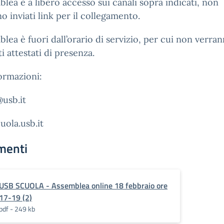
blea è a libero accesso sui canali sopra indicati, non
o inviati link per il collegamento.
blea è fuori dall’orario di servizio, per cui non verra
ti attestati di presenza.
ormazioni:
usb.it
ola.usb.it
menti
USB SCUOLA - Assemblea online 18 febbraio ore
17-19 (2)
pdf - 249 kb