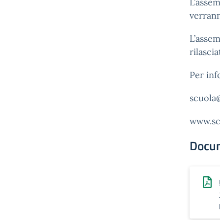
L’assem
verrann
L’assem
rilascia
Per inf
scuola@
www.scu
Docu