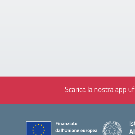
Scarica la nostra app uff
Is
A