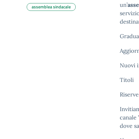
un’
ass
assemblea sindacale
servizi
destina
Graduat
Aggior
Nuovi 
Titoli
Riserve
Invitia
canale
dove sa