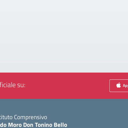
iciale su:
App
tituto Comprensivo
ldo Moro Don Tonino Bello