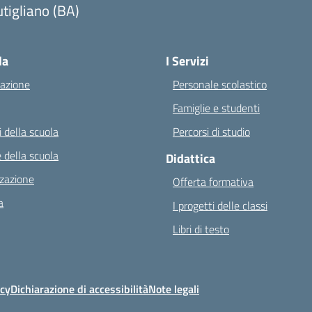
tigliano (BA)
Visita la pagina iniziale della scuola
la
I Servizi
azione
Personale scolastico
Famiglie e studenti
 della scuola
Percorsi di studio
 della scuola
Didattica
zazione
Offerta formativa
a
I progetti delle classi
Libri di testo
icy
Dichiarazione di accessibilità
Note legali