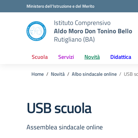
Vai ai contenuti
Vai al menu di navigazione
Vai al footer
Ministero dell'Istruzione e del Merito
Istituto Comprensivo
Aldo Moro Don Tonino Bello
Rutigliano (BA)
Scuola
Servizi
Novità
Didattica
Home
Novità
Albo sindacale online
USB sc
USB scuola
Assemblea sindacale online