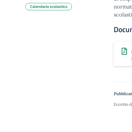
Calendario scolastico
normati
scolast
Docu
Pubblicat
Eccetto d