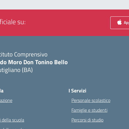
iciale su:
App
tituto Comprensivo
ldo Moro Don Tonino Bello
tigliano (BA)
Visita la pagina iniziale della scuola
la
I Servizi
azione
Personale scolastico
Famiglie e studenti
 della scuola
Percorsi di studio