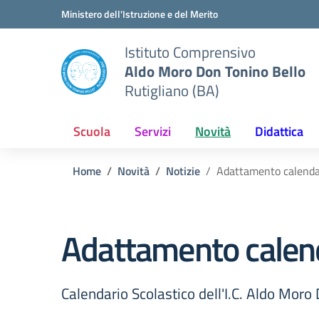
Vai ai contenuti
Vai al menu di navigazione
Vai al footer
Ministero dell'Istruzione e del Merito
Istituto Comprensivo
Aldo Moro Don Tonino Bello
Rutigliano (BA)
Scuola
Servizi
Novità
Didattica
Home
Novità
Notizie
Adattamento calenda
Adattamento calen
Calendario Scolastico dell'I.C. Aldo Moro