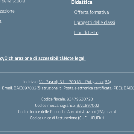
 della scuola
Didattica
zazione
Offerta formativa
a
I progetti delle classi
Libri di testo
icy
Dichiarazione di accessibilità
Note legali
Indirizzo:
Via Pascoli, 31 – 70018 – Rutigliano (BA)
Email:
BAIC897002@istruzione.it
Posta elettronica certificata (PEC):
BAIC8
Codice fiscale: 93479630720
Codice meccanografico:
BAIC897002
Codice Indice delle Pubbliche Amministrazioni (IPA): icamt
Codice unico di fatturazione (CUF): UFUFKH