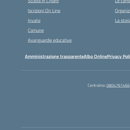
Scuola in Chiaro
Le carte
Iscrizioni On Line
Organiz
Invalsi
La stori
Comune
Avanguardie educative
Amministrazione trasparente
Albo Online
Privacy Pol
Centralino:
0804761466