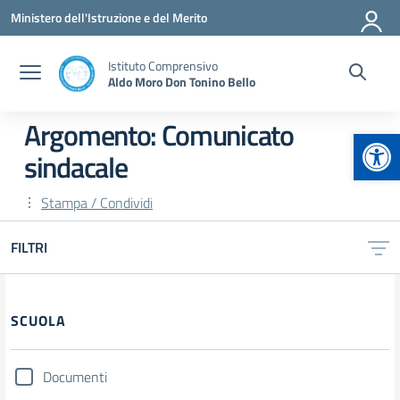
Vai ai contenuti
Vai al menu di navigazione
Vai al footer
Ministero dell'Istruzione e del Merito
Istituto Comprensivo
Aldo Moro Don Tonino Bello
Argomento: Comunicato
Apr
sindacale
Stampa / Condividi
FILTRI
Filtri
SCUOLA
Documenti