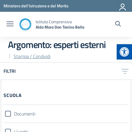
Vai ai contenuti
Vai al menu di navigazione
Vai al footer
Ministero dell'Istruzione e del Merito
Istituto Comprensivo
Aldo Moro Don Tonino Bello
Argomento: esperti esterni
Apr
Stampa / Condividi
FILTRI
Filtri
SCUOLA
Documenti
I luoghi