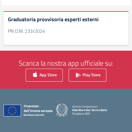
Graduatoria provvisoria esperti esterni
PN D.M. 233/2024
Scarica la nostra app ufficiale su:
App Store
Play Store
Istituto Comprensivo
Aldo Moro Don Tonino Bello
Rutigliano (BA)
— Visita la pagina iniziale della scuola