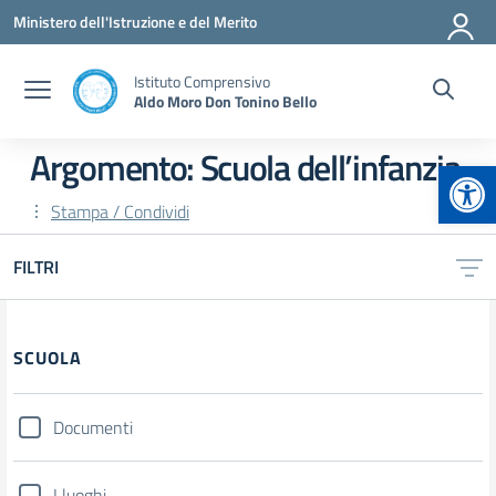
Vai ai contenuti
Vai al menu di navigazione
Vai al footer
Ministero dell'Istruzione e del Merito
Istituto Comprensivo
Aldo Moro Don Tonino Bello
Argomento: Scuola dell’infanzia
Apr
Stampa / Condividi
FILTRI
Filtri
SCUOLA
Documenti
I luoghi