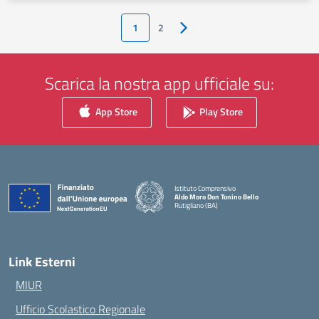
1
2
Pagina successiva
Scarica la nostra app ufficiale su:
App Store
Play Store
Istituto Comprensivo
Aldo Moro Don Tonino Bello
Rutigliano (BA)
— Visita la pagina iniziale della scuola
Link Esterni
MIUR
Ufficio Scolastico Regionale