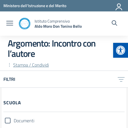
Vai ai contenuti
Vai al menu di navigazione
Vai al footer
Ministero dell'Istruzione e del Merito
Istituto Comprensivo
Aldo Moro Don Tonino Bello
Argomento: Incontro con
Apr
l’autore
Stampa / Condividi
FILTRI
Filtri
SCUOLA
Documenti