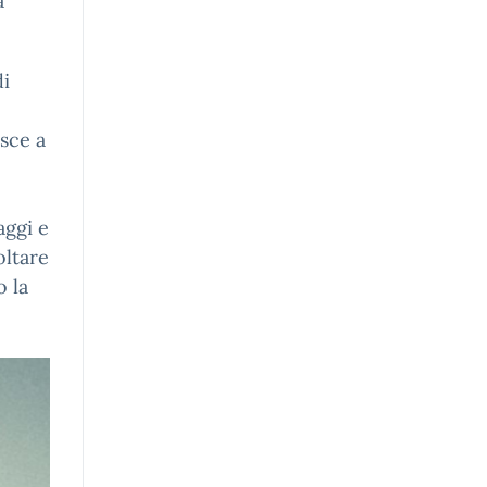
a
di
esce a
aggi e
oltare
o la