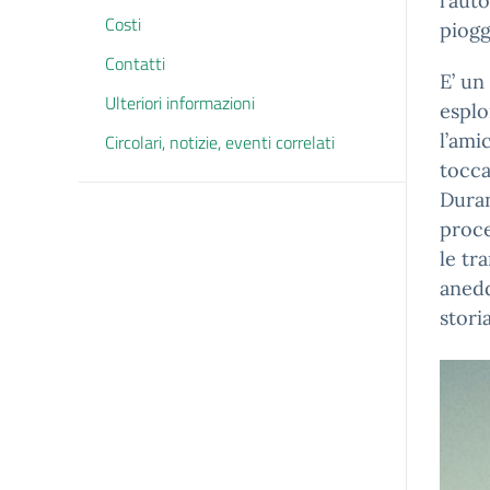
l’aut
Costi
piogg
Contatti
E’ un
Ulteriori informazioni
esplo
l’ami
Circolari, notizie, eventi correlati
tocca
Duran
proce
le tr
anedd
storia