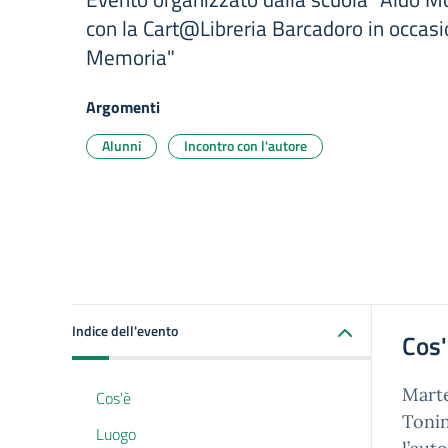
con la Cart@Libreria Barcadoro in occas
Memoria"
Argomenti
Alunni
Incontro con l'autore
Indice dell'evento
Cos
Marte
Cos'è
Tonin
Luogo