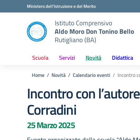
Vai ai contenuti
Vai al menu di navigazione
Vai al footer
Ministero dell'Istruzione e del Merito
Istituto Comprensivo
Aldo Moro Don Tonino Bello
Rutigliano (BA)
Scuola
Servizi
Novità
Didattica
Home
Novità
Calendario eventi
Incontro c
Incontro con l’autor
Corradini
25 Marzo 2025
Evento organizzato dalla scuola "Aldo Mo