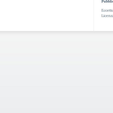
Pubbli
Eccetto
Licenz