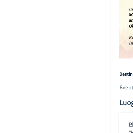
Destin
Event
Luo
P
vi