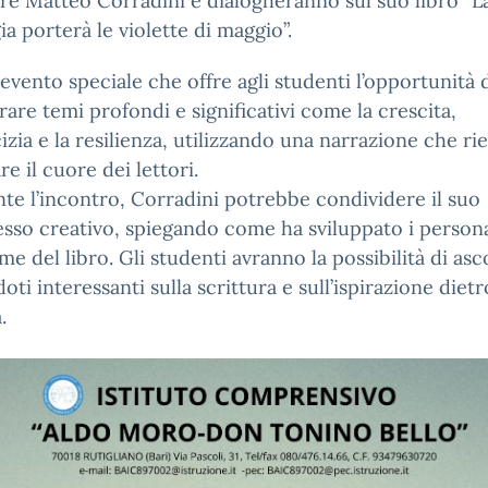
ore Matteo Corradini e dialogheranno sul suo libro “L
ia porterà le violette di maggio”.
 evento speciale che offre agli studenti l’opportunità 
rare temi profondi e significativi come la crescita,
cizia e la resilienza, utilizzando una narrazione che ri
re il cuore dei lettori.
te l’incontro, Corradini potrebbe condividere il suo
sso creativo, spiegando come ha sviluppato i person
ame del libro. Gli studenti avranno la possibilità di asc
oti interessanti sulla scrittura e sull’ispirazione dietr
.