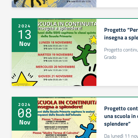
2024
Progetto “Per
13
insegna a spl
Nov
Progetto continu
Grado
2024
Progetto conti
08
una scuola in
Nov
splendere”
Da lunedì 11 no