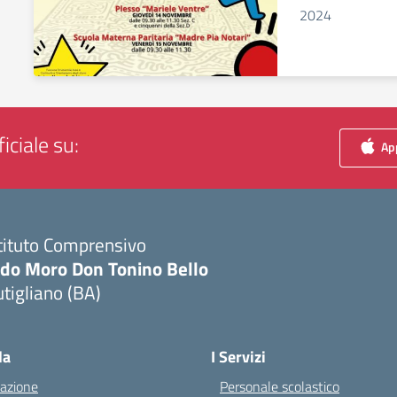
2024
iciale su:
App
tituto Comprensivo
ldo Moro Don Tonino Bello
tigliano (BA)
Visita la pagina iniziale della scuola
la
I Servizi
azione
Personale scolastico