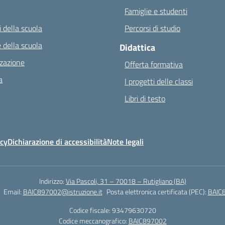
Famiglie e studenti
 della scuola
Percorsi di studio
 della scuola
Didattica
zazione
Offerta formativa
a
I progetti delle classi
Libri di testo
icy
Dichiarazione di accessibilità
Note legali
Indirizzo:
Via Pascoli, 31 – 70018 – Rutigliano (BA)
Email:
BAIC897002@istruzione.it
Posta elettronica certificata (PEC):
BAIC8
Codice fiscale: 93479630720
Codice meccanografico:
BAIC897002