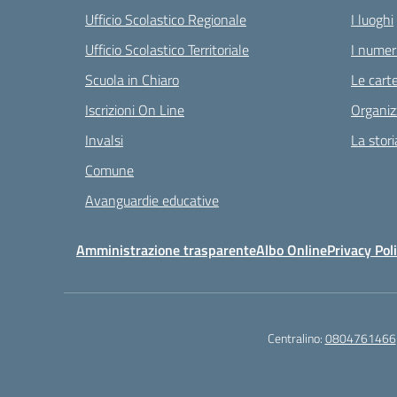
Ufficio Scolastico Regionale
I luoghi
Ufficio Scolastico Territoriale
I numeri
Scuola in Chiaro
Le carte
Iscrizioni On Line
Organiz
Invalsi
La stori
Comune
Avanguardie educative
Amministrazione trasparente
Albo Online
Privacy Pol
Centralino:
0804761466