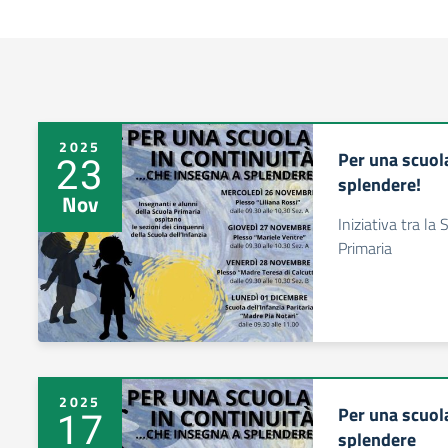
2025
Per una scuol
23
splendere!
Nov
Iniziativa tra la
Primaria
2025
Per una scuol
17
splendere