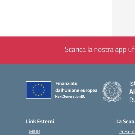
Scarica la nostra app uff
Is
A
Ru
— 
Link Esterni
La Scuo
MIUR
Present