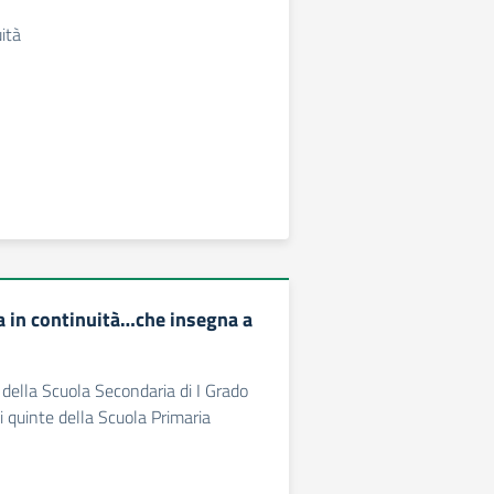
ità
a in continuità…che insegna a
 della Scuola Secondaria di I Grado
i quinte della Scuola Primaria