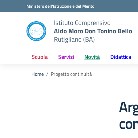
Vai ai contenuti
Vai al menu di navigazione
Vai al footer
Ministero dell'Istruzione e del Merito
Istituto Comprensivo
Aldo Moro Don Tonino Bello
Rutigliano (BA)
Scuola
Servizi
Novità
Didattica
Home
Progetto continuità
Ar
con