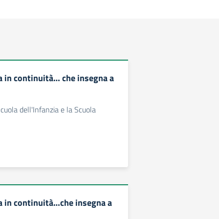
a in continuità… che insegna a
 Scuola dell'Infanzia e la Scuola
a in continuità…che insegna a