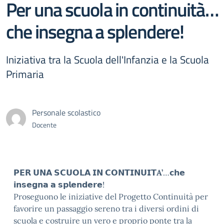
Per una scuola in continuità…
che insegna a splendere!
Iniziativa tra la Scuola dell'Infanzia e la Scuola
Primaria
Personale scolastico
Docente
𝗣𝗘𝗥 𝗨𝗡𝗔 𝗦𝗖𝗨𝗢𝗟𝗔 𝗜𝗡 𝗖𝗢𝗡𝗧𝗜𝗡𝗨𝗜𝗧
A’
…𝗰𝗵𝗲
𝗶𝗻𝘀𝗲𝗴𝗻𝗮 𝗮 𝘀𝗽𝗹𝗲𝗻𝗱𝗲𝗿𝗲!
​Proseguono le iniziative del Progetto Continuità per
favorire un passaggio sereno tra i diversi ordini di
scuola e costruire un vero e proprio ponte tra la