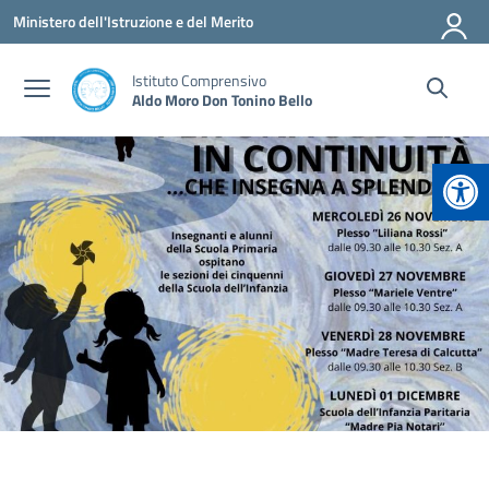
Vai ai contenuti
Vai al menu di navigazione
Vai al footer
Ministero dell'Istruzione e del Merito
Istituto Comprensivo
Aldo Moro Don Tonino Bello
Apr