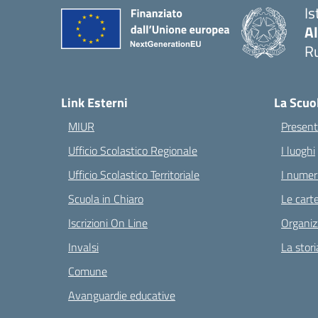
Is
A
Ru
— 
Link Esterni
La Scuo
MIUR
Present
Ufficio Scolastico Regionale
I luoghi
Ufficio Scolastico Territoriale
I numeri
Scuola in Chiaro
Le carte
Iscrizioni On Line
Organiz
Invalsi
La stori
Comune
Avanguardie educative