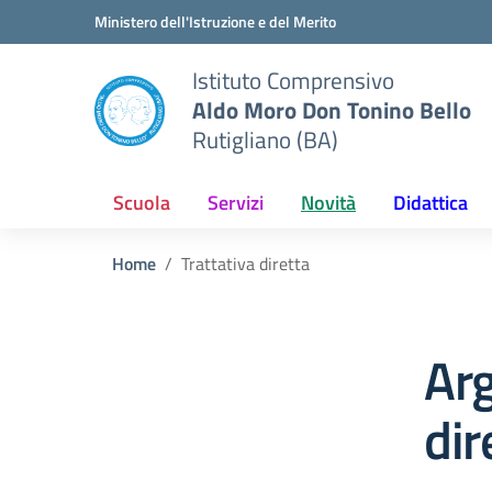
Vai ai contenuti
Vai al menu di navigazione
Vai al footer
Ministero dell'Istruzione e del Merito
Istituto Comprensivo
Aldo Moro Don Tonino Bello
Rutigliano (BA)
Scuola
Servizi
Novità
Didattica
Home
Trattativa diretta
Arg
dir