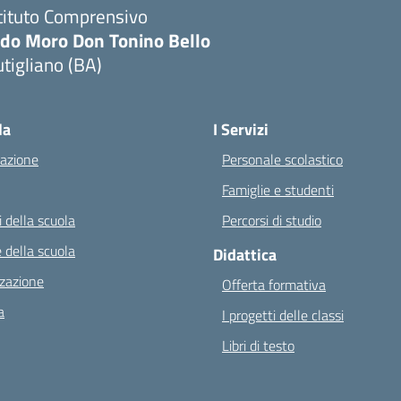
tituto Comprensivo
ldo Moro Don Tonino Bello
tigliano (BA)
Visita la pagina iniziale della scuola
la
I Servizi
azione
Personale scolastico
Famiglie e studenti
 della scuola
Percorsi di studio
 della scuola
Didattica
zazione
Offerta formativa
a
I progetti delle classi
Libri di testo