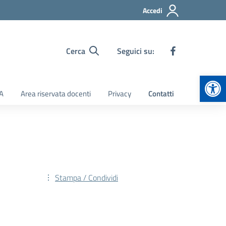
Accedi
Cerca
Seguici su:
Apr
TA
Area riservata docenti
Privacy
Contatti
Stampa / Condividi