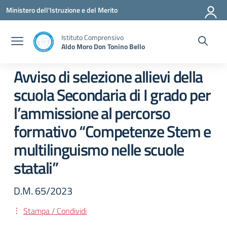
Vai ai contenuti
Vai al menu di navigazione
Vai al footer
Ministero dell'Istruzione e del Merito
Istituto Comprensivo
Aldo Moro Don Tonino Bello
Avviso di selezione allievi della
scuola Secondaria di I grado per
l’ammissione al percorso
formativo “Competenze Stem e
multilinguismo nelle scuole
statali”
D.M. 65/2023
Stampa / Condividi