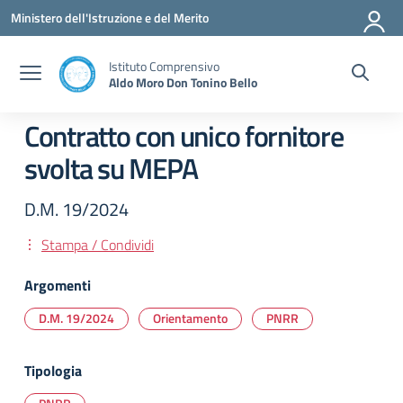
Vai ai contenuti
Vai al menu di navigazione
Vai al footer
Ministero dell'Istruzione e del Merito
Istituto Comprensivo
Aldo Moro Don Tonino Bello
Contratto con unico fornitore
svolta su MEPA
D.M. 19/2024
Stampa / Condividi
Argomenti
D.M. 19/2024
Orientamento
PNRR
Tipologia