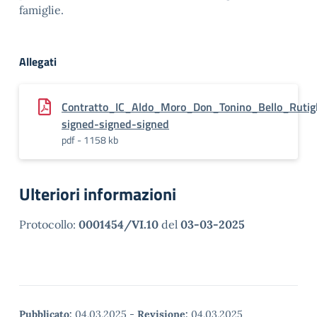
famiglie.
Allegati
Contratto_IC_Aldo_Moro_Don_Tonino_Bello_Rutigl
signed-signed-signed
pdf - 1158 kb
Ulteriori informazioni
Protocollo:
0001454/VI.10
del
03-03-2025
Pubblicato:
04.03.2025
-
Revisione:
04.03.2025