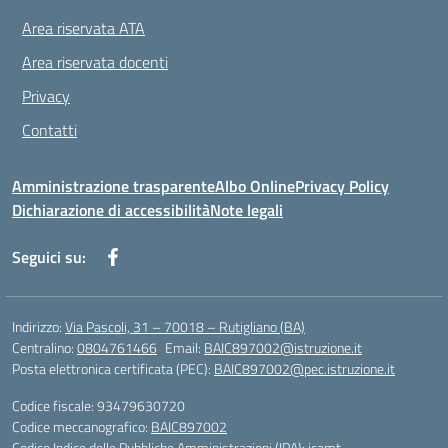
Area riservata ATA
Area riservata docenti
Privacy
Contatti
Amministrazione trasparente
Albo Online
Privacy Policy
Dichiarazione di accessibilità
Note legali
Seguici su:
Indirizzo:
Via Pascoli, 31 – 70018 – Rutigliano (BA)
Centralino:
0804761466
Email:
BAIC897002@istruzione.it
Posta elettronica certificata (PEC):
BAIC897002@pec.istruzione.it
Codice fiscale: 93479630720
Codice meccanografico:
BAIC897002
Codice Indice delle Pubbliche Amministrazioni (IPA): icamt