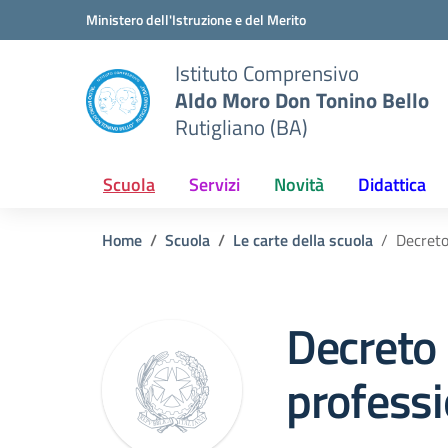
Vai ai contenuti
Vai al menu di navigazione
Vai al footer
Ministero dell'Istruzione e del Merito
Istituto Comprensivo
Aldo Moro Don Tonino Bello
Rutigliano (BA)
Scuola
Servizi
Novità
Didattica
Home
Scuola
Le carte della scuola
Decreto
Decreto 
professi