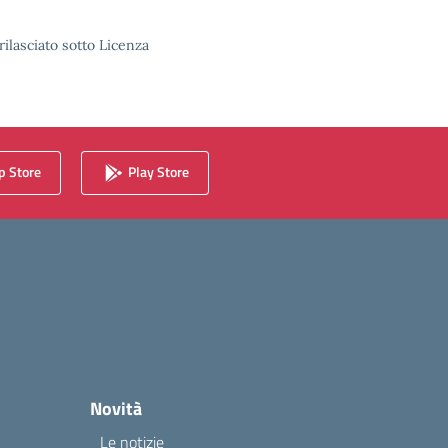
rilasciato sotto Licenza
 Store
Play Store
Novità
Le notizie