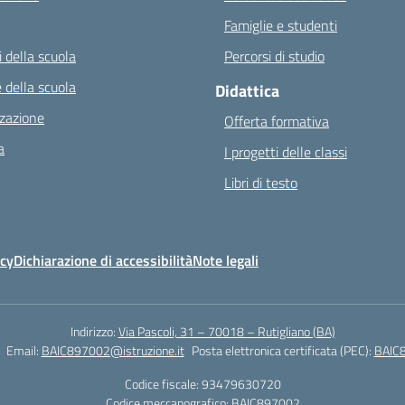
Famiglie e studenti
 della scuola
Percorsi di studio
 della scuola
Didattica
zazione
Offerta formativa
a
I progetti delle classi
Libri di testo
icy
Dichiarazione di accessibilità
Note legali
Indirizzo:
Via Pascoli, 31 – 70018 – Rutigliano (BA)
Email:
BAIC897002@istruzione.it
Posta elettronica certificata (PEC):
BAIC8
Codice fiscale: 93479630720
Codice meccanografico:
BAIC897002