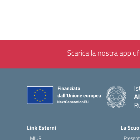
Scarica la nostra app uff
Is
A
Ru
— 
Link Esterni
La Scuo
MIUR
Present