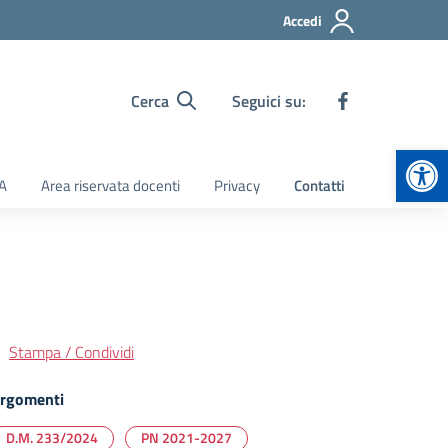
Accedi
Cerca
Seguici su:
Apr
TA
Area riservata docenti
Privacy
Contatti
Stampa / Condividi
rgomenti
D.M. 233/2024
PN 2021-2027