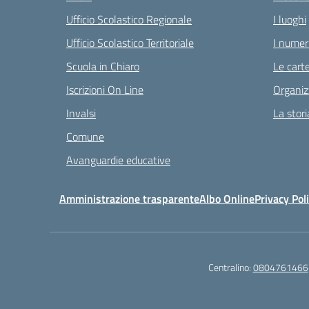
Ufficio Scolastico Regionale
I luoghi
Ufficio Scolastico Territoriale
I numeri
Scuola in Chiaro
Le carte
Iscrizioni On Line
Organiz
Invalsi
La stori
Comune
Avanguardie educative
Amministrazione trasparente
Albo Online
Privacy Pol
Centralino:
0804761466