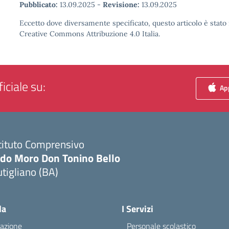
Pubblicato:
13.09.2025
-
Revisione:
13.09.2025
Eccetto dove diversamente specificato, questo articolo è stato 
Creative Commons Attribuzione 4.0 Italia.
iciale su:
App
tituto Comprensivo
ldo Moro Don Tonino Bello
tigliano (BA)
Visita la pagina iniziale della scuola
la
I Servizi
azione
Personale scolastico