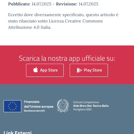
Pubblicato:
14.07.2025
-
Revisione:
14.07.2025
Eccetto dove diversamente specificato, questo articolo è
stato rilasciato sotto Licenza Creative Commons
Attribuzione 4.0 Italia.
Scarica la nostra app ufficiale su:
App Store
Play Store
Istituto Comprensivo
Aldo Moro Don Tonino Bello
Rutigliano (BA)
— Visita la pagina iniziale della scuola
Link Esterni