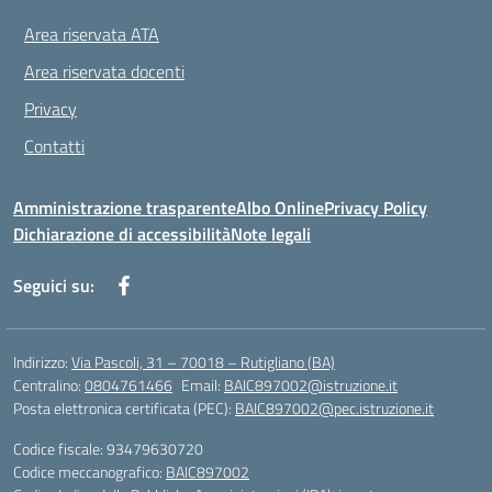
Area riservata ATA
Area riservata docenti
Privacy
Contatti
Amministrazione trasparente
Albo Online
Privacy Policy
Dichiarazione di accessibilità
Note legali
Seguici su:
Indirizzo:
Via Pascoli, 31 – 70018 – Rutigliano (BA)
Centralino:
0804761466
Email:
BAIC897002@istruzione.it
Posta elettronica certificata (PEC):
BAIC897002@pec.istruzione.it
Codice fiscale: 93479630720
Codice meccanografico:
BAIC897002