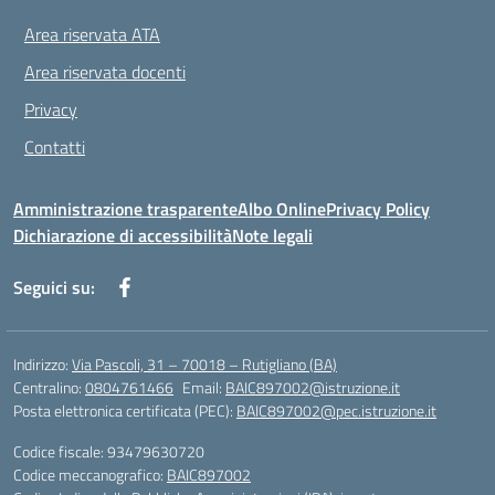
Area riservata ATA
Area riservata docenti
Privacy
Contatti
Amministrazione trasparente
Albo Online
Privacy Policy
Dichiarazione di accessibilità
Note legali
Seguici su:
Indirizzo:
Via Pascoli, 31 – 70018 – Rutigliano (BA)
Centralino:
0804761466
Email:
BAIC897002@istruzione.it
Posta elettronica certificata (PEC):
BAIC897002@pec.istruzione.it
Codice fiscale: 93479630720
Codice meccanografico:
BAIC897002