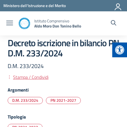
Vai ai contenuti
Vai al menu di navigazione
Vai al footer
Ministero dell'Istruzione e del Merito
Istituto Comprensivo
Aldo Moro Don Tonino Bello
Decreto iscrizione in bilancio PN
Apr
D.M. 233/2024
D.M. 233/2024
Stampa / Condividi
Argomenti
D.M. 233/2024
PN 2021-2027
Tipologia