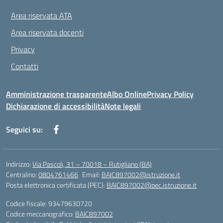
Area riservata ATA
Area riservata docenti
Privacy
Contatti
Amministrazione trasparente
Albo Online
Privacy Policy
Dichiarazione di accessibilità
Note legali
Seguici su:
Indirizzo:
Via Pascoli, 31 – 70018 – Rutigliano (BA)
Centralino:
0804761466
Email:
BAIC897002@istruzione.it
Posta elettronica certificata (PEC):
BAIC897002@pec.istruzione.it
Codice fiscale: 93479630720
Codice meccanografico:
BAIC897002