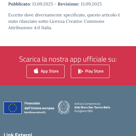
Pubblicato:
13.09.2025
-
Revisione:
13.09.2025
Eccetto dove diversamente specificato, questo articolo è
stato rilasciato sotto Licenza Creative Commons
Attribuzione 4.0 Italia.
Scarica la nostra app ufficiale su:
App Store
Play Store
Istituto Comprensivo
Aldo Moro Don Tonino Bello
Rutigliano (BA)
— Visita la pagina iniziale della scuola
Link Esterni