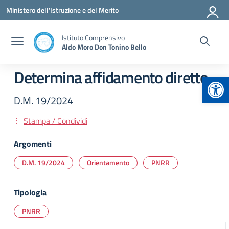
Vai ai contenuti
Vai al menu di navigazione
Vai al footer
Ministero dell'Istruzione e del Merito
Istituto Comprensivo
Aldo Moro Don Tonino Bello
Determina affidamento diretto
Apr
D.M. 19/2024
Stampa / Condividi
Argomenti
D.M. 19/2024
Orientamento
PNRR
Tipologia
PNRR