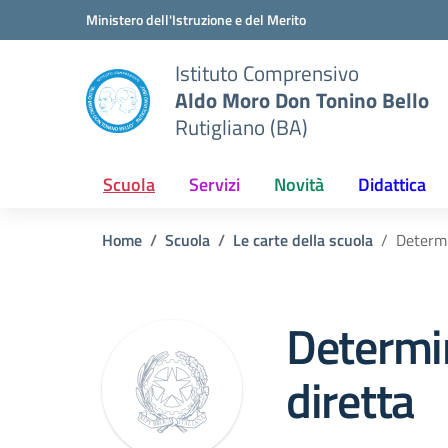
Vai ai contenuti
Vai al menu di navigazione
Vai al footer
Ministero dell'Istruzione e del Merito
Istituto Comprensivo
Aldo Moro Don Tonino Bello
Rutigliano (BA)
Scuola
Servizi
Novità
Didattica
Home
Scuola
Le carte della scuola
Determi
Determin
diretta