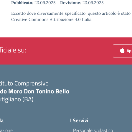
Pubblicato:
23.09.2025
-
Revisione:
23.09.2025
Eccetto dove diversamente specificato, questo articolo è stato 
Creative Commons Attribuzione 4.0 Italia.
iciale su:
App
tituto Comprensivo
ldo Moro Don Tonino Bello
tigliano (BA)
Visita la pagina iniziale della scuola
la
I Servizi
azione
Personale scolastico