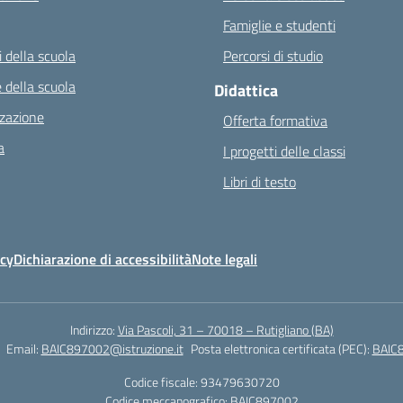
Famiglie e studenti
 della scuola
Percorsi di studio
 della scuola
Didattica
zazione
Offerta formativa
a
I progetti delle classi
Libri di testo
icy
Dichiarazione di accessibilità
Note legali
Indirizzo:
Via Pascoli, 31 – 70018 – Rutigliano (BA)
Email:
BAIC897002@istruzione.it
Posta elettronica certificata (PEC):
BAIC8
Codice fiscale: 93479630720
Codice meccanografico:
BAIC897002