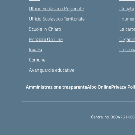
Ufficio Scolastico Regionale
I luoghi
Ufficio Scolastico Territoriale
I numeri
Scuola in Chiaro
Le carte
Iscrizioni On Line
Organiz
Invalsi
La stori
Comune
Avanguardie educative
Amministrazione trasparente
Albo Online
Privacy Pol
Centralino:
0804761466