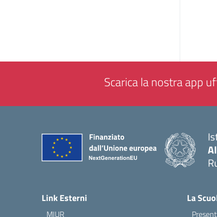
Scarica la nostra app uff
Is
A
Ru
— 
Link Esterni
La Scuo
MIUR
Present