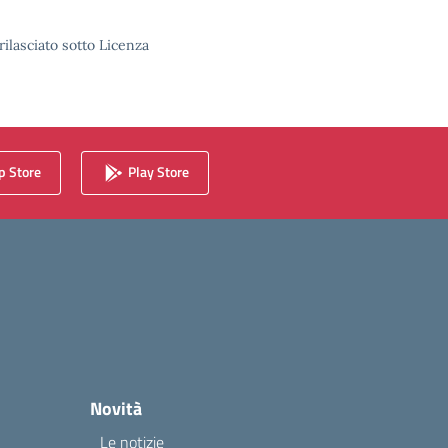
rilasciato sotto Licenza
 Store
Play Store
Novità
Le notizie