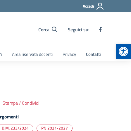
Accedi
Cerca
Seguici su:
Apr
TA
Area riservata docenti
Privacy
Contatti
Stampa / Condividi
rgomenti
D.M. 233/2024
PN 2021-2027