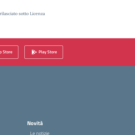
rilasciato sotto Licenza
 Store
Play Store
Novità
Le notizie