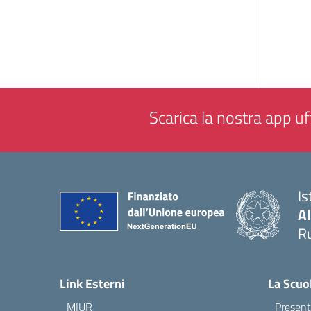
Scarica la nostra app uff
Is
A
Ru
— 
Link Esterni
La Scuo
MIUR
Present