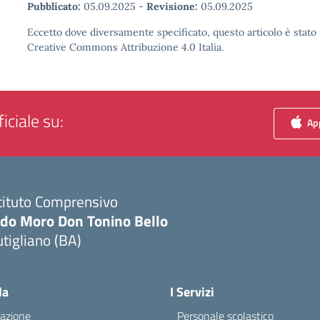
Pubblicato:
05.09.2025
-
Revisione:
05.09.2025
Eccetto dove diversamente specificato, questo articolo è stato 
Creative Commons Attribuzione 4.0 Italia.
iciale su:
App
tituto Comprensivo
ldo Moro Don Tonino Bello
tigliano (BA)
Visita la pagina iniziale della scuola
la
I Servizi
azione
Personale scolastico