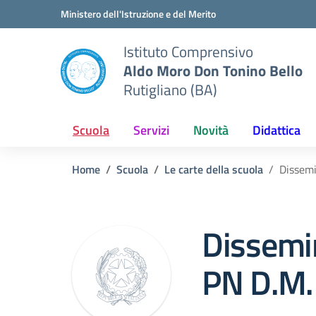
Vai ai contenuti
Vai al menu di navigazione
Vai al footer
Ministero dell'Istruzione e del Merito
Istituto Comprensivo
Aldo Moro Don Tonino Bello
Rutigliano (BA)
Scuola
Servizi
Novità
Didattica
Home
Scuola
Le carte della scuola
Dissemi
Dissemin
PN D.M.