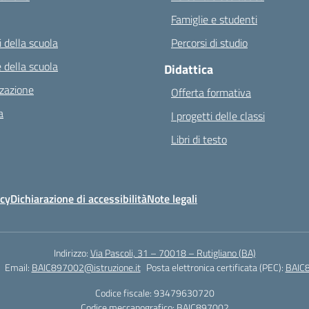
Famiglie e studenti
 della scuola
Percorsi di studio
 della scuola
Didattica
zazione
Offerta formativa
a
I progetti delle classi
Libri di testo
icy
Dichiarazione di accessibilità
Note legali
Indirizzo:
Via Pascoli, 31 – 70018 – Rutigliano (BA)
Email:
BAIC897002@istruzione.it
Posta elettronica certificata (PEC):
BAIC8
Codice fiscale: 93479630720
Codice meccanografico:
BAIC897002