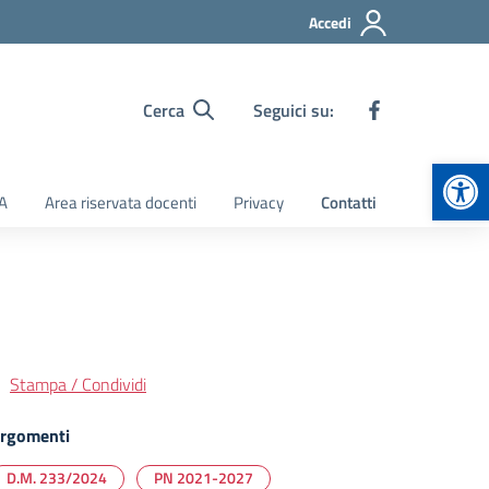
Accedi
Cerca
Seguici su:
Apr
TA
Area riservata docenti
Privacy
Contatti
Stampa / Condividi
rgomenti
D.M. 233/2024
PN 2021-2027