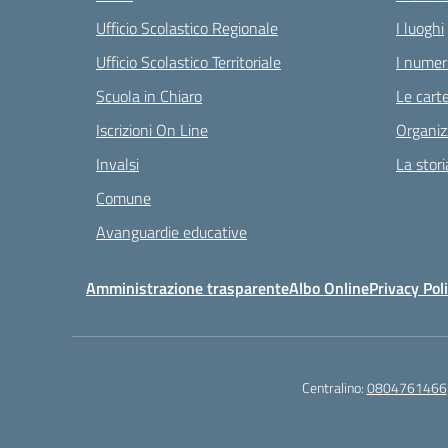
Ufficio Scolastico Regionale
I luoghi
Ufficio Scolastico Territoriale
I numeri
Scuola in Chiaro
Le carte
Iscrizioni On Line
Organiz
Invalsi
La stori
Comune
Avanguardie educative
Amministrazione trasparente
Albo Online
Privacy Pol
Centralino:
0804761466