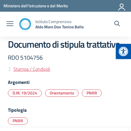
Vai ai contenuti
Vai al menu di navigazione
Vai al footer
Ministero dell'Istruzione e del Merito
Istituto Comprensivo
Aldo Moro Don Tonino Bello
Documento di stipula trattativa
Apr
RDO 5104756
Stampa / Condividi
Argomenti
D.M. 19/2024
Orientamento
PNRR
Tipologia
PNRR