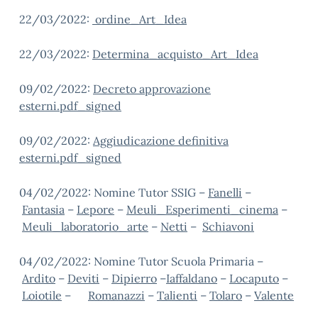
22/03/2022:
ordine_Art_Idea
22/03/2022:
Determina_acquisto_Art_Idea
09/02/2022:
Decreto approvazione
esterni.pdf_signed
09/02/2022:
Aggiudicazione definitiva
esterni.pdf_signed
04/02/2022: Nomine Tutor SSIG –
Fanelli
–
Fantasia
–
Lepore
–
Meuli_Esperimenti_cinema
–
Meuli_laboratorio_arte
–
Netti
–
Schiavoni
04/02/2022: Nomine Tutor Scuola Primaria –
Ardito
–
Deviti
–
Dipierro
–
Iaffaldano
–
Locaputo
–
Loiotile
–
Romanazzi
–
Talienti
–
Tolaro
–
Valente