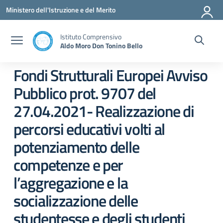
Vai ai contenuti
Vai al menu di navigazione
Vai al footer
Ministero dell'Istruzione e del Merito
Istituto Comprensivo
Aldo Moro Don Tonino Bello
Fondi Strutturali Europei Avviso
Pubblico prot. 9707 del
27.04.2021- Realizzazione di
percorsi educativi volti al
potenziamento delle
competenze e per
l’aggregazione e la
socializzazione delle
studentesse e degli studenti