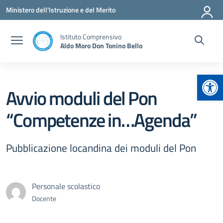
Vai ai contenuti
Vai al menu di navigazione
Vai al footer
Ministero dell'Istruzione e del Merito
Istituto Comprensivo
Aldo Moro Don Tonino Bello
Apr
Avvio moduli del Pon
“Competenze in…Agenda”
Pubblicazione locandina dei moduli del Pon
Personale scolastico
Docente