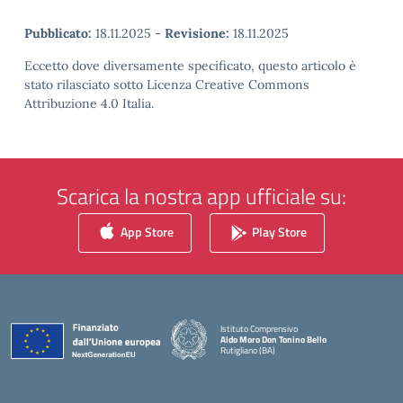
Pubblicato:
18.11.2025
-
Revisione:
18.11.2025
Eccetto dove diversamente specificato, questo articolo è
stato rilasciato sotto Licenza Creative Commons
Attribuzione 4.0 Italia.
Scarica la nostra app ufficiale su:
App Store
Play Store
Istituto Comprensivo
Aldo Moro Don Tonino Bello
Rutigliano (BA)
— Visita la pagina iniziale della scuola