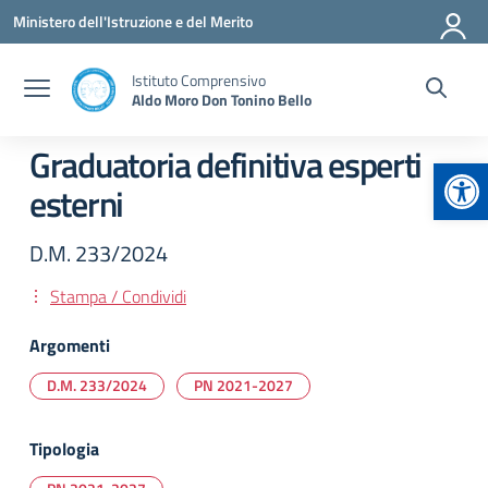
Vai ai contenuti
Vai al menu di navigazione
Vai al footer
Ministero dell'Istruzione e del Merito
Istituto Comprensivo
Aldo Moro Don Tonino Bello
Graduatoria definitiva esperti
Apr
esterni
D.M. 233/2024
Stampa / Condividi
Argomenti
D.M. 233/2024
PN 2021-2027
Tipologia