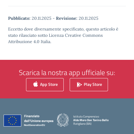
Pubblicato:
20.11.2025
-
Revisione:
20.11.2025
Eccetto dove diversamente specificato, questo articolo è
stato rilasciato sotto Licenza Creative Commons
Attribuzione 4.0 Italia.
Scarica la nostra app ufficiale su:
App Store
Play Store
Istituto Comprensivo
Aldo Moro Don Tonino Bello
Rutigliano (BA)
— Visita la pagina iniziale della scuola