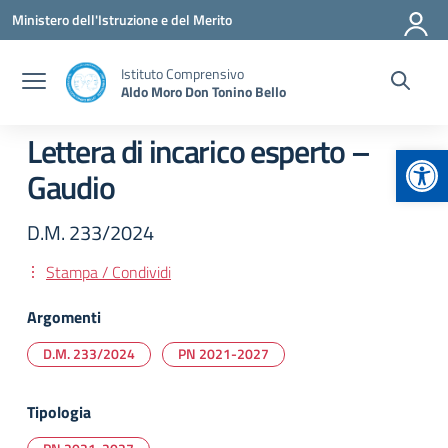
Vai ai contenuti
Vai al menu di navigazione
Vai al footer
Ministero dell'Istruzione e del Merito
Istituto Comprensivo
Aldo Moro Don Tonino Bello
Lettera di incarico esperto –
Apr
Gaudio
D.M. 233/2024
Stampa / Condividi
Argomenti
D.M. 233/2024
PN 2021-2027
Tipologia