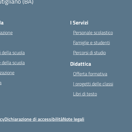
tigliano (BA)
Visita la pagina iniziale della scuola
la
I Servizi
azione
Personale scolastico
Famiglie e studenti
 della scuola
Percorsi di studio
 della scuola
Didattica
zazione
Offerta formativa
a
I progetti delle classi
Libri di testo
icy
Dichiarazione di accessibilità
Note legali