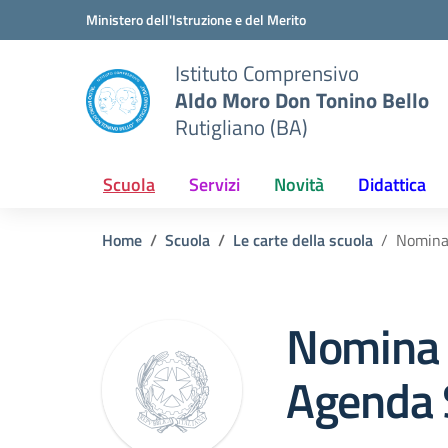
Vai ai contenuti
Vai al menu di navigazione
Vai al footer
Ministero dell'Istruzione e del Merito
Istituto Comprensivo
Aldo Moro Don Tonino Bello
Rutigliano (BA)
Scuola
Servizi
Novità
Didattica
Home
Scuola
Le carte della scuola
Nomina
Nomina
Agenda 