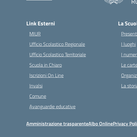
Ru
— 
Link Esterni
La Scuo
MIUR
Present
Ufficio Scolastico Regionale
I luoghi
Ufficio Scolastico Territoriale
I numeri
Scuola in Chiaro
Le carte
Iscrizioni On Line
Organiz
Invalsi
La stori
Comune
Avanguardie educative
Amministrazione trasparente
Albo Online
Privacy Pol