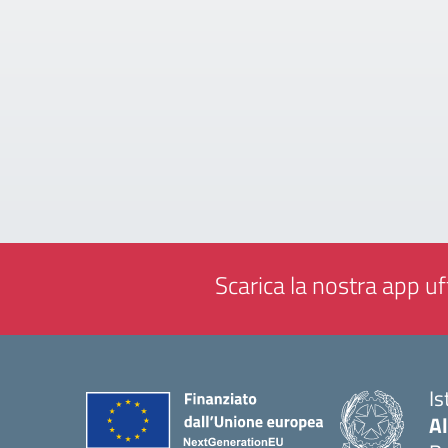
Scarica la nostra app uff
Is
A