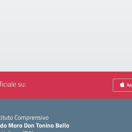
iciale su:
App
tituto Comprensivo
ldo Moro Don Tonino Bello