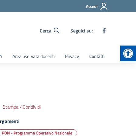
Accedi
Cerca
Seguici su:
Apr
TA
Area riservata docenti
Privacy
Contatti
Stampa / Condividi
rgomenti
PON - Programma Operativo Nazionale