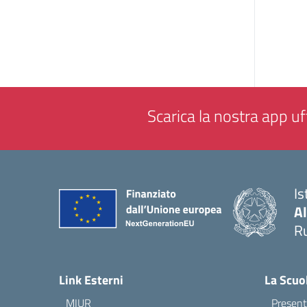
Scarica la nostra app uff
Is
A
Ru
— 
Link Esterni
La Scuo
MIUR
Present