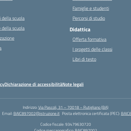
Famiglie e studenti
 della scuola
Percorsi di studio
 della scuola
Didattica
zazione
Offerta formativa
a
I progetti delle classi
Libri di testo
icy
Dichiarazione di accessibilità
Note legali
Indirizzo:
Via Pascoli, 31 – 70018 – Rutigliano (BA)
Email:
BAIC897002@istruzione.it
Posta elettronica certificata (PEC):
BAIC8
Codice fiscale: 93479630720
Codice meccanografico:
BAIC897002