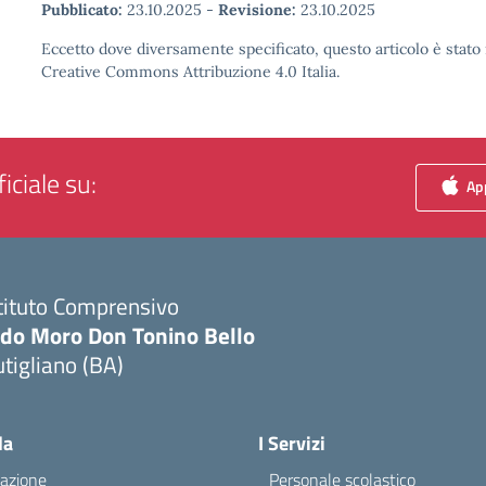
Pubblicato:
23.10.2025
-
Revisione:
23.10.2025
Eccetto dove diversamente specificato, questo articolo è stato 
Creative Commons Attribuzione 4.0 Italia.
iciale su:
App
tituto Comprensivo
ldo Moro Don Tonino Bello
tigliano (BA)
Visita la pagina iniziale della scuola
la
I Servizi
azione
Personale scolastico