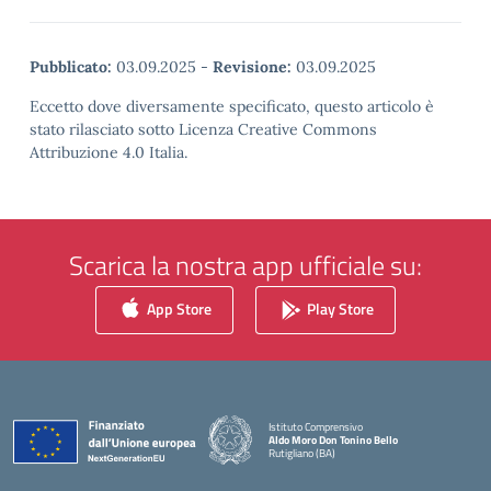
Pubblicato:
03.09.2025
-
Revisione:
03.09.2025
Eccetto dove diversamente specificato, questo articolo è
stato rilasciato sotto Licenza Creative Commons
Attribuzione 4.0 Italia.
Scarica la nostra app ufficiale su:
App Store
Play Store
Istituto Comprensivo
Aldo Moro Don Tonino Bello
Rutigliano (BA)
— Visita la pagina iniziale della scuola