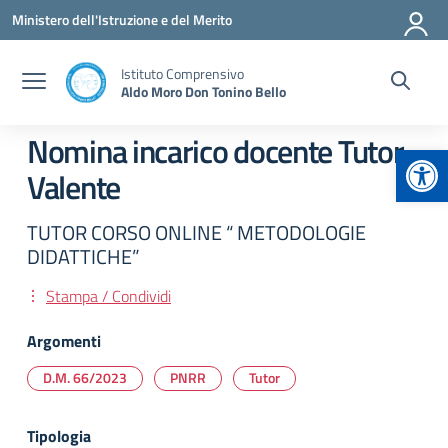
Vai ai contenuti
Vai al menu di navigazione
Vai al footer
Ministero dell'Istruzione e del Merito
Istituto Comprensivo
Aldo Moro Don Tonino Bello
Nomina incarico docente Tutor
Apr
Valente
TUTOR CORSO ONLINE “ METODOLOGIE
DIDATTICHE”
Stampa / Condividi
Argomenti
D.M. 66/2023
PNRR
Tutor
Tipologia