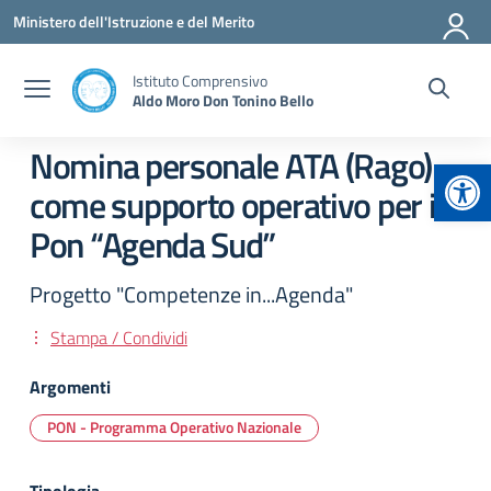
Vai ai contenuti
Vai al menu di navigazione
Vai al footer
Ministero dell'Istruzione e del Merito
Istituto Comprensivo
Aldo Moro Don Tonino Bello
Nomina personale ATA (Rago)
Apr
come supporto operativo per il
Pon “Agenda Sud”
Progetto "Competenze in...Agenda"
Stampa / Condividi
Argomenti
PON - Programma Operativo Nazionale