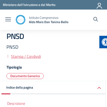
Vai ai contenuti
Vai al menu di navigazione
Vai al footer
Ministero dell'Istruzione e del Merito
Istituto Comprensivo
Aldo Moro Don Tonino Bello
PNSD
A
PNSD
Stampa / Condividi
Tipologia
Documento Generico
Indice della pagina
Descrizione