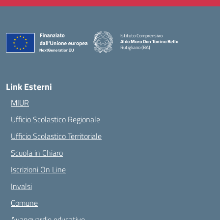
Istituto Comprensivo
Aldo Moro Don Tonino Bello
Rutigliano (BA)
— Visita la pagina iniziale della scuola
Link Esterni
MIUR
Ufficio Scolastico Regionale
Ufficio Scolastico Territoriale
Scuola in Chiaro
Iscrizioni On Line
Invalsi
Comune
Avanguardie educative