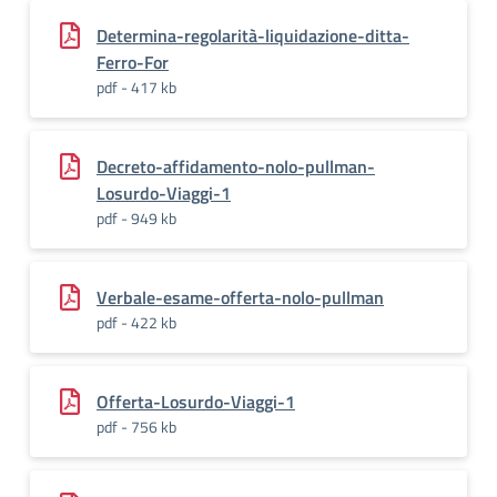
Determina-regolarità-liquidazione-ditta-
Ferro-For
pdf - 417 kb
Decreto-affidamento-nolo-pullman-
Losurdo-Viaggi-1
pdf - 949 kb
Verbale-esame-offerta-nolo-pullman
pdf - 422 kb
Offerta-Losurdo-Viaggi-1
pdf - 756 kb